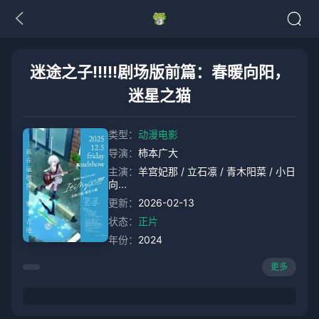
迷途之子!!!!!剧场版前篇：春暖向阳，
迷星之猫
类型：
动漫电影
导演：
柿本广大
主演：
羊宫妃那 / 立石凛 / 青木阳菜 / 小日
向...
更新：
2026-02-13
状态：
正片
年份：
2024
更多