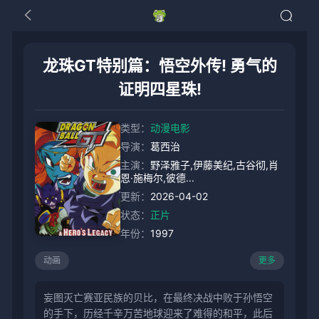
龙珠GT特别篇：悟空外传! 勇气的
证明四星珠!
类型：
动漫电影
导演：
葛西治
主演：
野泽雅子,伊藤美纪,古谷彻,肖
恩·施梅尔,彼德...
更新：
2026-04-02
状态：
正片
年份：
1997
动画
更多
妄图灭亡赛亚民族的贝比，在最终决战中败于孙悟空
的手下，历经千辛万苦地球迎来了难得的和平，此后