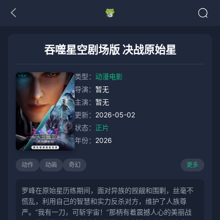
吞噬星空剧场版 决战原始星
类型：
动漫电影
导演：
暂无
主演：
暂无
更新：
2026-05-02
状态：
正片
年份：
2026
动作
动画
奇幻
更多
罗峰在原始星历练期间，面对异族的觊觎和围剿，丝毫不
慌乱，利用自己的智慧和实力反杀对方，维护了人族尊
严。“我有一刀，可斩宇宙！”那柄有着震撼人心的美丽战