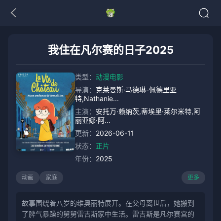
我住在凡尔赛的日子2025
类型：
动漫电影
导演：
克莱曼斯·马德琳-佩德里亚
特,Nathanie...
主演：
安托万·赖纳茨,蒂埃里·莱尔米特,阿
丽亚娜·阿...
更新：
2026-06-11
状态：
正片
年份：
2025
动画
家庭
更多
故事围绕着八岁的维奥丽特展开。在父母离世后，她搬到
了脾气暴躁的舅舅雷吉斯家中生活。雷吉斯是凡尔赛宫的