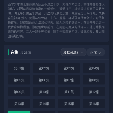
西宁少年陈长生身患奇症活不过二十岁，为寻改命之法，前往神都参加大
朝试，却因与真凤徐有容的一纸婚约，遭受打压，被流放进废弃的国教学
院。陈长生凭借三千道藏，开启修行逆袭之旅，青藤宴废天海牙儿，未央
宫胜神国七律，更是与伙伴唐三十六、落落、轩辕破奋战大朝试，夺得首
榜首名，却得知改命之法难如登天。陷入迷茫的陈长生，在天书陵见证一
代传奇荀梅陨落，激励他继续前行，在周园与魔族的战斗中，遇见乔装而
来的徐有容，二人一路生死相依，联手挫败魔族阴谋，彼此相爱，却因周
园崩塌分离。
选集
正序 ↓
共 26 集
第01集
第02集
第03集
第04集
第05集
第06集
第07集
第08集
第09集
第10集
第11集
第12集
第13集
第14集
第15集
第16集