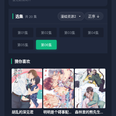
选集
正序 ↓
共 20 集
第01集
第02集
第03集
第04集
第05集
第06集
猜你喜欢
胡乱的深见君
明明是个碍事配角、却被王子给宠爱了
森林里的熊先生冬眠中