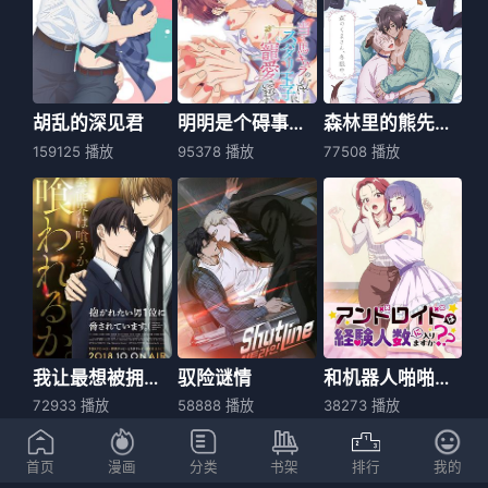
胡乱的深见君
明明是个碍事配角、却被王子给宠爱了
森林里的熊先生冬眠中
159125 播放
95378 播放
77508 播放
我让最想被拥抱的男人给威胁了
驭险谜情
和机器人啪啪啪能算在经验次数里吗？？
72933 播放
58888 播放
38273 播放
首页
漫画
分类
书架
排行
我的